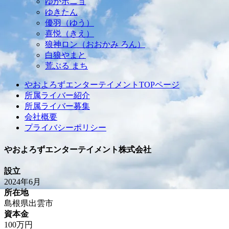
ゆかポニョ
ゆきたん
優羽（ゆう）
喜悦（きえ）
狼神ロン（おおかみ ろん）
白狼やまと
荒ぶる まち
やおよろずエンターテイメントTOPページ
所属ライバー紹介
所属ライバー募集
会社概要
プライバシーポリシー
やおよろずエンターテイメント株式会社
設立
2024年6月
所在地
島根県出雲市
資本金
100万円