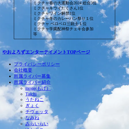
ミクチャ春の大運動会2024 総合3位
ミクチャキウイたくさん1位
ミクチャワイン解禁1位
ミクチャ冬のカレーパン祭り１位
ミクチャ ベロベロ三銃士１位
ミクチャ学園配神祭チェキ会参加
等
やおよろずエンターテイメントTOPページ
プライバシーポリシー
会社概要
所属ライバー募集
所属ライバー紹介
moge(もげ）
Taichi
うたねこ
ぎょく
チヴェッタ
なみね
みらいらい