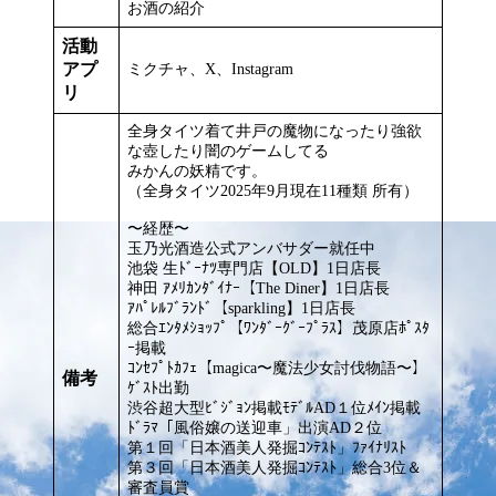
お酒の紹介
活動
アプ
ミクチャ、X、Instagram
リ
全身タイツ着て井戸の魔物になったり強欲
な壺したり闇のゲームしてる
みかんの妖精です。
（全身タイツ2025年9月現在11種類 所有）
〜経歴〜
玉乃光酒造公式アンバサダー就任中
池袋 生ﾄﾞｰﾅﾂ専門店【OLD】1日店長
神田 ｱﾒﾘｶﾝﾀﾞｲﾅｰ【The Diner】1日店長
ｱﾊﾟﾚﾙﾌﾞﾗﾝﾄﾞ【sparkling】1日店長
総合ｴﾝﾀﾒｼｮｯﾌﾟ【ﾜﾝﾀﾞｰｸﾞｰﾌﾟﾗｽ】茂原店ﾎﾟｽﾀ
ｰ掲載
ｺﾝｾﾌﾟﾄｶﾌｪ【magica〜魔法少女討伐物語〜】
備考
ｹﾞｽﾄ出勤
渋谷超大型ﾋﾞｼﾞｮﾝ掲載ﾓﾃﾞﾙAD１位ﾒｲﾝ掲載
ﾄﾞﾗﾏ「風俗嬢の送迎車」出演AD２位
第１回「日本酒美人発掘ｺﾝﾃｽﾄ」ﾌｧｲﾅﾘｽﾄ
第３回「日本酒美人発掘ｺﾝﾃｽﾄ」総合3位＆
審査員賞