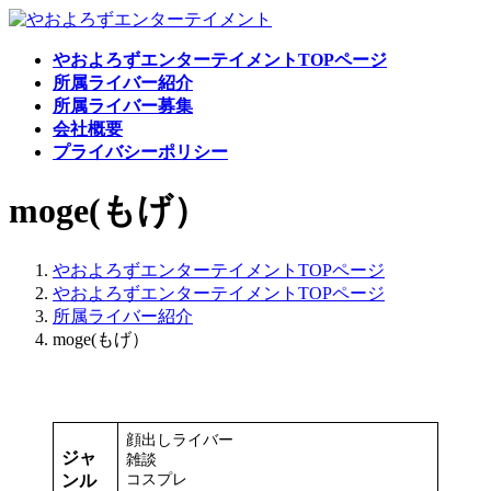
コ
ナ
ン
ビ
やおよろずエンターテイメントTOPページ
テ
ゲ
所属ライバー紹介
ン
ー
所属ライバー募集
ツ
シ
会社概要
へ
ョ
プライバシーポリシー
ス
ン
キ
に
moge(もげ）
ッ
移
プ
動
やおよろずエンターテイメントTOPページ
やおよろずエンターテイメントTOPページ
所属ライバー紹介
moge(もげ）
顔出しライバー
ジャ
雑談
ンル
コスプレ